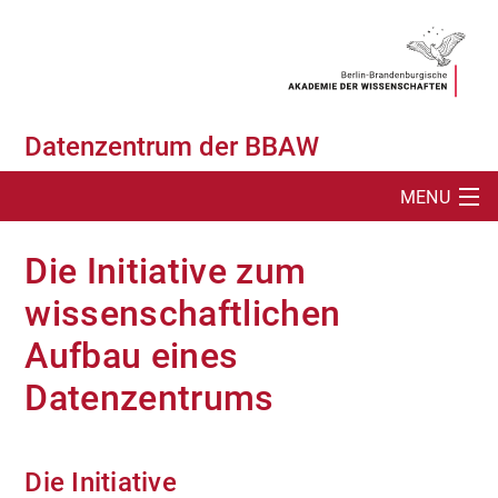
Datenzentrum der BBAW
MENU
SUCHE
Die Initiative zum
ÜBER UNS
wissenschaftlichen
Aufbau eines
INITIATIVE DATENZENTRUM
Datenzentrums
DATENREPOSITORIUM (TARDIS)
VERANSTALTUNGEN
Die Initiative