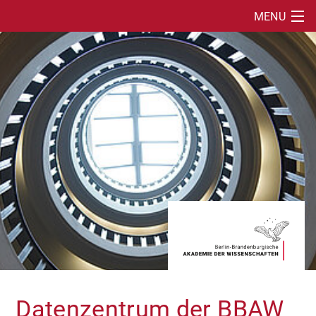
MENU
SUCHE
ÜBER UNS
INITIATIVE DATENZENTRUM
DATENREPOSITORIUM (TARDIS)
VERANSTALTUNGEN
Datenzentrum der BBAW